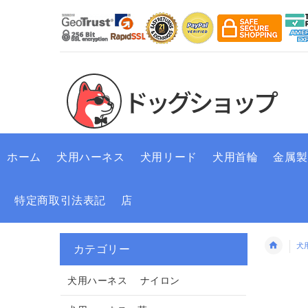
ホーム
犬用ハーネス
犬用リード
犬用首輪
金属製
特定商取引法表記
店
犬
カテゴリー
犬用ハーネス ナイロン