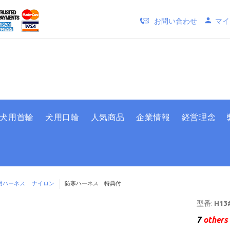
お問い合わせ
マイ
犬用首輪
犬用口輪
人気商品
企業情報
経営理念
用ハーネス ナイロン
防寒ハーネス 特典付
型番:
H13#
7
others 