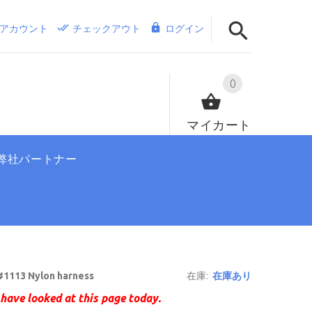
アカウント
チェックアウト
ログイン
0
マイカート
弊社パートナー
1113 Nylon harness
在庫:
在庫あり
have looked at this page today.