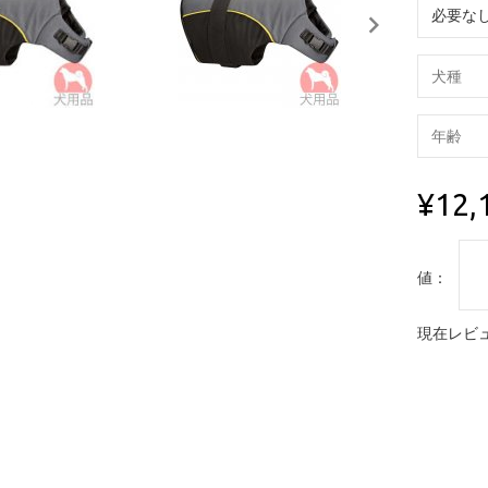
¥12,
値：
現在レビュ