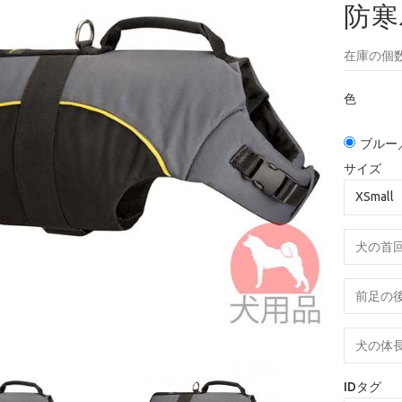
防寒
在庫の個数
色
ブルー
サイズ
IDタグ