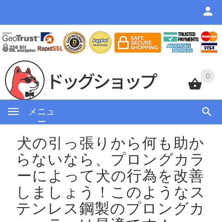
0
0
メニュ
ー
犬の引っ張りから何も助か
らないなら、プロングカラ
ーによって犬の行為を改善
しましょう！
このようなス
テンレス鋼製のプロングカ