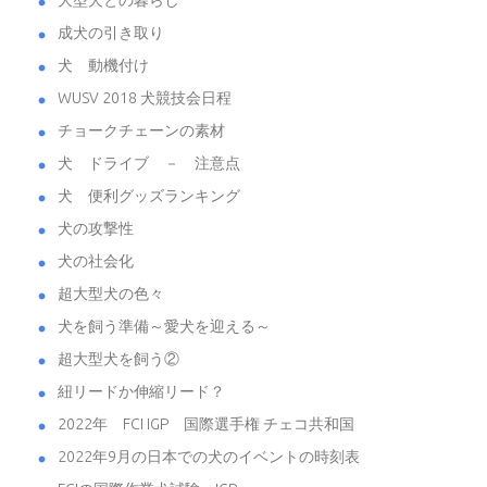
大型犬との暮らし
成犬の引き取り
犬 動機付け
WUSV 2018 犬競技会日程
チョークチェーンの素材
犬 ドライブ － 注意点
犬 便利グッズランキング
犬の攻撃性
犬の社会化
超大型犬の色々
犬を飼う準備～愛犬を迎える～
超大型犬を飼う②
紐リードか伸縮リード？
2022年 FCI IGP 国際選手権 チェコ共和国
2022年9月の日本での犬のイベントの時刻表