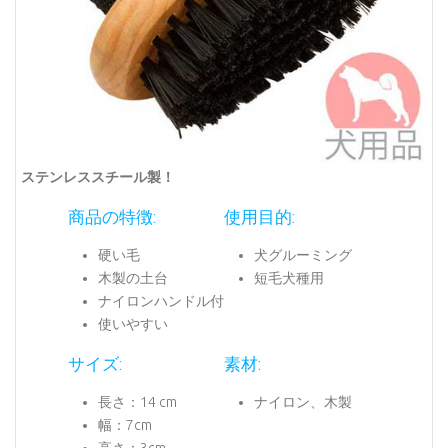
ステンレススチール製！
商品の特徴:
使用目的:
硬い毛
犬グルーミング
木製の土台
短毛犬種用
ナイロンハンドル付
使いやすい
サイズ:
素材:
長さ：14 cm
ナイロン、木製
幅：7cm