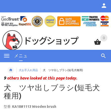
0
0
メニュ
ー
犬お手入れ用品
犬 ツヤ出しブラシ(短毛犬種用)
9
others have looked at this page today.
犬 ツヤ出しブラシ(短毛犬
種用)
型番:
KA18#1113 Wooden brush