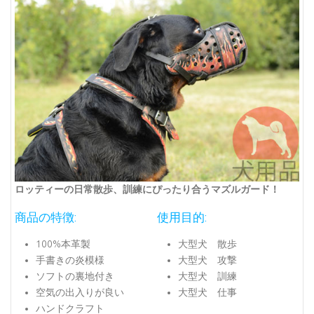
ロッティーの日常散歩、訓練にぴったり合うマズルガード！
商品の特徴:
使用目的:
100%本革製
大型犬 散歩
手書きの炎模様
大型犬 攻撃
ソフトの裏地付き
大型犬 訓練
空気の出入りが良い
大型犬 仕事
ハンドクラフト