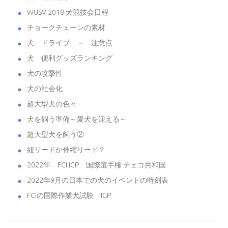
WUSV 2018 犬競技会日程
チョークチェーンの素材
犬 ドライブ － 注意点
犬 便利グッズランキング
犬の攻撃性
犬の社会化
超大型犬の色々
犬を飼う準備～愛犬を迎える～
超大型犬を飼う②
紐リードか伸縮リード？
2022年 FCI IGP 国際選手権 チェコ共和国
2022年9月の日本での犬のイベントの時刻表
FCIの国際作業犬試験 IGP