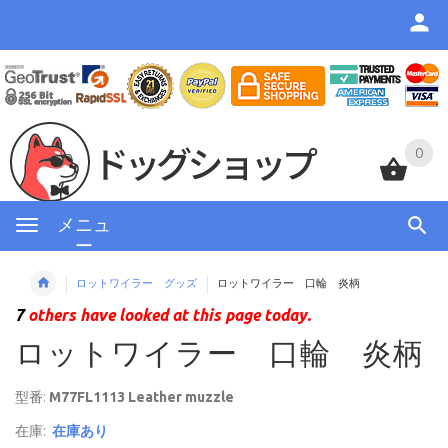
0
0
メニュ
ー
ロットワイラー グッズ
ロットワイラー 口輪 炎柄
7
others have looked at this page today.
ロットワイラー 口輪 炎柄
型番:
M77FL1113 Leather muzzle
在庫:
在庫あり