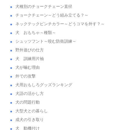
犬種別のチョークチェーン直径
チョークチェーン～どう組み立てる？～
ネックテックピンチカラー～どうコマを外す？～
犬 おもちゃ～種類～
シュッツフント～咬む防衛訓練～
野外遊びの仕方
犬 訓練用片袖
犬が噛む理由
外での攻撃
犬用おもしろグッズランキング
犬語の活かし方
犬の問題行動
大型犬との暮らし
成犬の引き取り
犬 動機付け