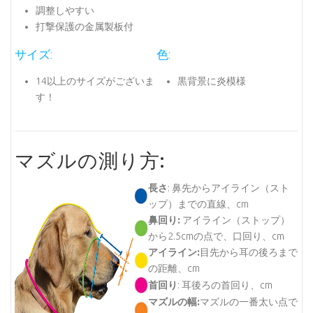
調整しやすい
打撃保護の金属製板付
サイズ:
色:
14以上のサイズがございま
黒背景に炎模様
す！
マズルの測り方:
長さ
: 鼻先からアイライン（スト
ップ）までの直線、cm
鼻回り:
アイライン（ストップ）
から2.5cmの点で、口回り、cm
アイライン:
目先から耳の後ろまで
の距離、cm
首回り
: 耳後ろの首回り、cm
マズルの幅:
マズルの一番太い点で