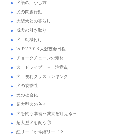
犬語の活かし方
犬の問題行動
大型犬との暮らし
成犬の引き取り
犬 動機付け
WUSV 2018 犬競技会日程
チョークチェーンの素材
犬 ドライブ － 注意点
犬 便利グッズランキング
犬の攻撃性
犬の社会化
超大型犬の色々
犬を飼う準備～愛犬を迎える～
超大型犬を飼う②
紐リードか伸縮リード？