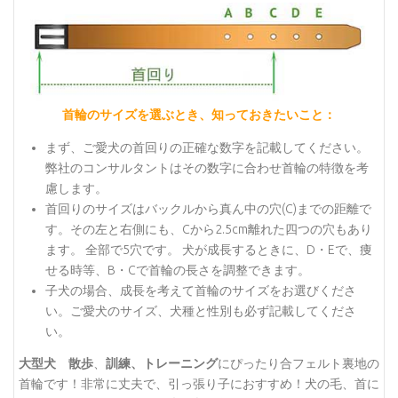
首輪のサイズを選ぶとき、知っておきたいこと：
まず、ご愛犬の首回りの正確な数字を記載してください。
弊社のコンサルタントはその数字に合わせ首輪の特徴を考
慮します。
首回りのサイズはバックルから真ん中の穴(C)までの距離で
す。その左と右側にも、Cから2.5cm離れた四つの穴もあり
ます。 全部で5穴です。 犬が成長するときに、D・Eで、痩
せる時等、B・Cで首輪の長さを調整できます。
子犬の場合、成長を考えて首輪のサイズをお選びくださ
い。ご愛犬のサイズ、犬種と性別も必ず記載してくださ
い。
大型犬 散歩
、
訓練、トレーニング
にぴったり合フェルト裏地の
首輪です！非常に丈夫で、引っ張り子におすすめ！犬の毛、首に