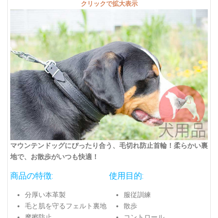
クリックで拡大表示
マウンテンドッグにぴったり合う、毛切れ防止首輪！柔らかい裏
地で、お散歩がいつも快適！
商品の特徴:
使用目的:
分厚い本革製
服従訓練
毛と肌を守るフェルト裏地
散歩
摩擦防止
コントロール