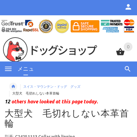
0
0
メニュ
ー
スイス・マウンテン・ドッグ グッズ
大型犬 毛切れしない本革首輪
12
others have looked at this page today.
大型犬 毛切れしない本革首
輪
型番:
C24251113 Collar with linning