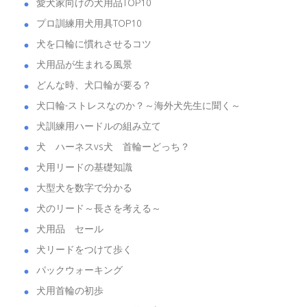
愛犬家向けの犬用品TOP10
プロ訓練用犬用具TOP10
犬を口輪に慣れさせるコツ
犬用品が生まれる風景
どんな時、犬口輪が要る？
犬口輪-ストレスなのか？～海外犬先生に聞く～
犬訓練用ハードルの組み立て
犬 ハーネスvs犬 首輪ーどっち？
犬用リードの基礎知識
大型犬を数字で分かる
犬のリード～長さを考える～
犬用品 セール
犬リードをつけて歩く
パックウォーキング
犬用首輪の初歩